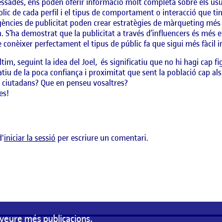
ssades, ens poden oferir informació molt completa sobre els usuar
blic de cada perfil i el tipus de comportament o interacció que t
gències de publicitat poden crear estratègies de màrqueting més 
. S’ha demostrat que la publicitat a través d’influencers és més e
e conèixer perfectament el tipus de públic fa que sigui més fàcil i
ltim, seguint la idea del Joel, és significatiu que no hi hagi cap fi
atiu de la poca confiança i proximitat que sent la població cap als
 ciutadans? Que en penseu vosaltres?
es!
d'
iniciar la sessió
per escriure un comentari.
veure més publicacions.