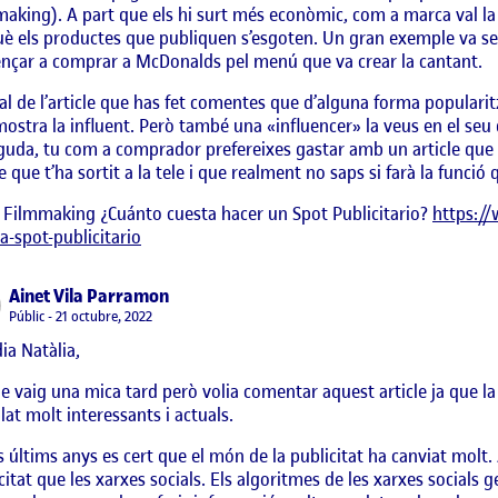
aking). A part que els hi surt més econòmic, com a marca val la
è els productes que publiquen s’esgoten. Un gran exemple va se
çar a comprar a McDonalds pel menú que va crear la cantant.
nal de l’article que has fet comentes que d’alguna forma popularitz
ostra la influent. Però també una «influencer» la veus en el seu 
uda, tu com a comprador prefereixes gastar amb un article que
le que t’ha sortit a la tele i que realment no saps si farà la funció
 Filmmaking ¿Cuánto cuesta hacer un Spot Publicitario?
https:/
a-spot-publicitario
says:
Ainet Vila Parramon
Visibilitat:
Públic
21 octubre, 2022
ia Natàlia,
e vaig una mica tard però volia comentar aquest article ja que la
at molt interessants i actuals.
s últims anys es cert que el món de la publicitat ha canviat molt
citat que les xarxes socials. Els algoritmes de les xarxes social