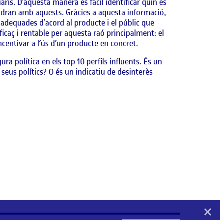
is. D’aquesta manera es fàcil identificar quin és
indran amb aquests. Gràcies a aquesta informació,
adequades d’acord al producte i el públic que
ficaç i rentable per aquesta raó principalment: el
ncentivar a l’ús d’un producte en concret.
gura política en els top 10 perfils influents. És un
 seus polítics? O és un indicatiu de desinterès
×