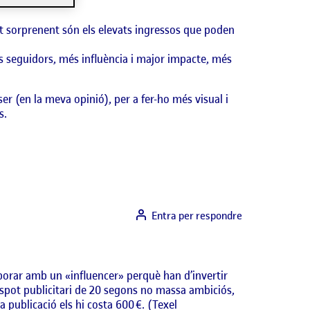
nt sorprenent són els elevats ingressos que poden
és seguidors, més influència i major impacte, més
r (en la meva opinió), per a fer-ho més visual i
s.
Entra per respondre
aborar amb un «influencer» perquè han d’invertir
espot publicitari de 20 segons no massa ambiciós,
 publicació els hi costa 600 €. (Texel