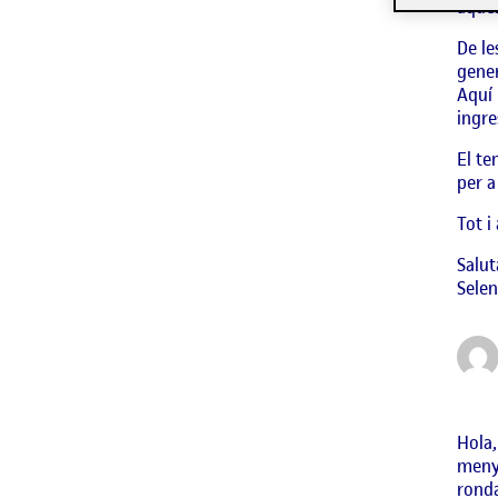
aque
De le
gener
Aquí 
ingre
El te
per a
Tot i
Salut
Selen
Hola,
menys
ronda