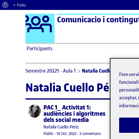
Quant al WordPress
+ Folio
Logo Ágora
Comunicacio i contingut
Saltar al contingut
Participants
Semestre 20221 - Aula 1
Natalia Cuello Périz
Fem serv
funcionali
Natalia Cuello Périz
personali
acceptar, 
informaci
PAC 1_ Activitat 1:
Publicat per
audiències i algoritmes
dels social media
Hola,
Publicat per
Natalia Cuello Périz
Visibilitat:
Data de publicació
a PAC 1_ Activitat 1: au
Actua
Públic
-
16 Oct. 2022
-
3 comentaris