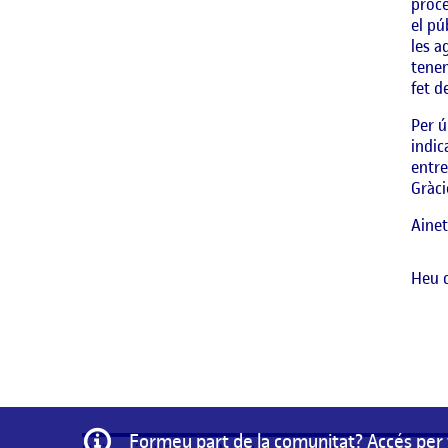
proce
el pú
les a
tenen
fet d
Per ú
indic
entre
Gràci
Ainet
Heu 
Informació
Formeu part de la comunitat? Accés per 