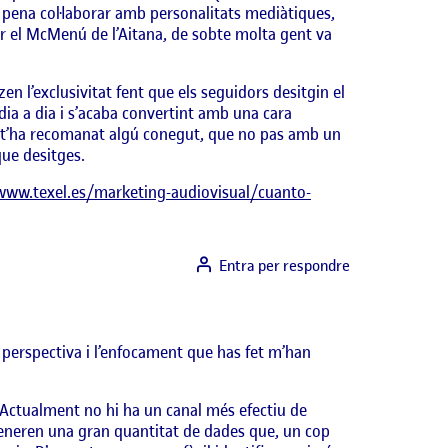
 pena col·laborar amb personalitats mediàtiques,
r el McMenú de l’Aitana, de sobte molta gent va
en l’exclusivitat fent que els seguidors desitgin el
dia a dia i s’acaba convertint amb una cara
 t’ha recomanat algú conegut, que no pas amb un
 que desitges.
/www.texel.es/marketing-audiovisual/cuanto-
Entra per respondre
 perspectiva i l’enfocament que has fet m’han
. Actualment no hi ha un canal més efectiu de
s generen una gran quantitat de dades que, un cop