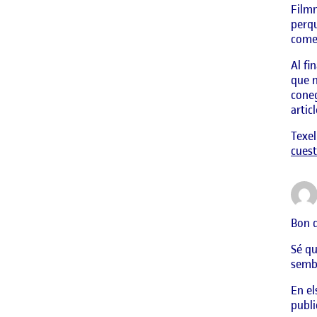
Filmm
perqu
comen
Al fi
que m
coneg
artic
Texel
cuest
Bon d
Sé qu
sembl
En el
publi