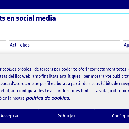
s en social media
ActiFolios
Aj
ir
cookies
pròpies i de tercers per poder-te oferir correctament totes 
tats del lloc web, amb finalitats analítiques i per mostrar-te publicita
tzada d'acord amb un perfil elaborat a partir dels teus hàbits de nave
rebutjar o configurar les teves preferències fent clic a sota, o obtenir
ó en la nostra
política de cookies.
says:
Selene Fernández Sevilla
Visibilitat:
Públic
18 octubre, 2022
 Natalia!
Acceptar
Rebutjar
Configu
diències i algoritmes dels social media
lment, les xarxes socials i sobretot Instagram tenen un gran pote