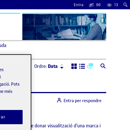
Entra
96
13
uda
Ordre:
Descendent
Ordre:
Data
les
t
gació. Pots
-ne més
Entra per respondre
rar
ncial a l’hora de donar visualització d’una marca i