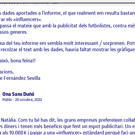
stes saben com dominar-les.
s dades aportades a l’informe, el que realment em resulta basta
ar els «influencers».
passa el mateix que amb la publicitat dels futbolistes, contra m
ssos generes.
ma del teu informe em sembla molt interessant / sorprenen. Potse
 recolzar el text amb les dades, hauria faltat mostrar les gràfique
 això, bona feina!!
acions,
e Fernández Sevilla
says:
Ona Sans Duñó
Visibilitat:
Públic
20 octubre, 2022
 Natàlia. Com tu bé has dit, les grans empreses prefereixen col·l
 diners i tenen més beneficis que fent un espot publicitari. Un 
 als 10.000 € i pagar a una «influencer» estàndard perquè faci una