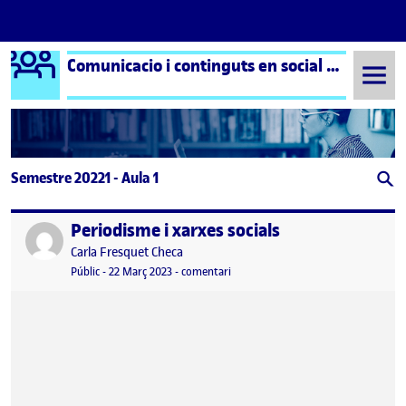
Logo Ágora
Comunicacio i continguts en social media
Saltar al contingut
Semestre 20221 - Aula 1
Periodisme i xarxes socials
Publicat per
Publicat per
Carla Fresquet Checa
Visibilitat:
Data de publicació
el Periodisme i xarxes socials
Públic
-
22 Març 2023
-
comentari