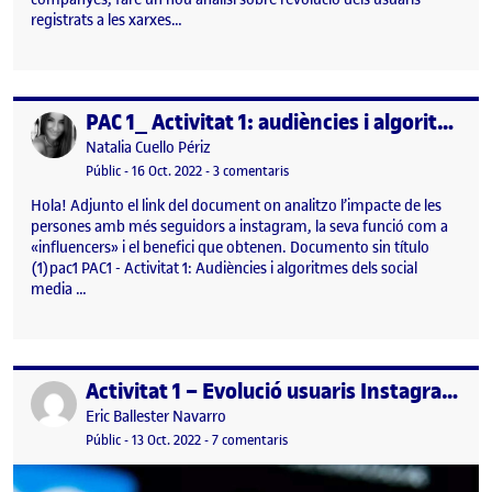
registrats a les xarxes…
PAC 1_ Activitat 1: audiències i algoritmes dels social media
Publicat per
Publicat per
Natalia Cuello Périz
Visibilitat:
Data de publicació
a PAC 1_ Activitat 1: audiències i a
Públic
-
16 Oct. 2022
-
3 comentaris
Hola! Adjunto el link del document on analitzo l’impacte de les
persones amb més seguidors a instagram, la seva funció com a
«influencers» i el benefici que obtenen. Documento sin título
(1)pac1 PAC1 - Activitat 1: Audiències i algoritmes dels social
media …
Activitat 1 – Evolució usuaris Instagram Espanya
Publicat per
Publicat per
Eric Ballester Navarro
Visibilitat:
Data de publicació
27 octubre, 2022 6:47 pm
a Activitat 1 – Evolució usuaris In
Públic
-
13 Oct. 2022
-
7 comentaris