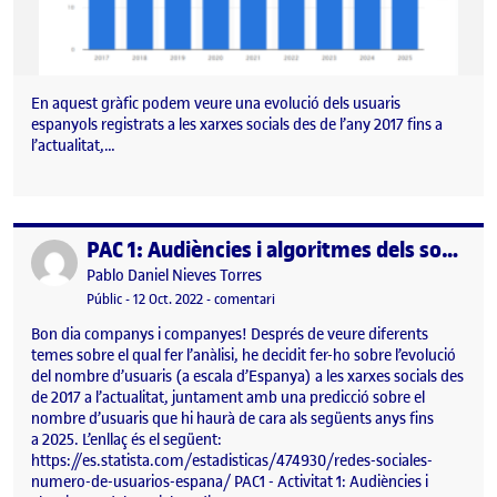
En aquest gràfic podem veure una evolució dels usuaris
espanyols registrats a les xarxes socials des de l’any 2017 fins a
l’actualitat,…
PAC 1: Audiències i algoritmes dels social media
Publicat per
Publicat per
Pablo Daniel Nieves Torres
Visibilitat:
Data de publicació
el PAC 1: Audiències i algoritmes dels 
Públic
-
12 Oct. 2022
-
comentari
Bon dia companys i companyes! Després de veure diferents
temes sobre el qual fer l’anàlisi, he decidit fer-ho sobre l’evolució
del nombre d’usuaris (a escala d’Espanya) a les xarxes socials des
de 2017 a l’actualitat, juntament amb una predicció sobre el
nombre d’usuaris que hi haurà de cara als següents anys fins
a 2025. L’enllaç és el següent:
https://es.statista.com/estadisticas/474930/redes-sociales-
numero-de-usuarios-espana/ PAC1 - Activitat 1: Audiències i