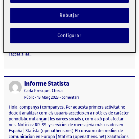
Rebutjar
Configurar
L’impacte de les notícies periodístiques en les xarxes socials pot
ser significatiu pels usuaris que les consumeixen. D’una banda,
l’accés a les…
Informe Statista
Publicat per
Publicat per
Carla Fresquet Checa
Visibilitat:
Data de publicació
el Informe Statista
Públic
-
13 Març 2023
-
comentari
Hola, companys i companyes, Per aquesta primera activitat he
decidit analitzar com els usuaris accedeixen a notícies de caràcter
periodístic mitjançant les xarxes socials i, com això pot afectar-
nos. Noticias: RR. SS. y servicios de mensajería más usados en
España | Statista (openathens.net) El consumo de medios de
comunicación en Europa | Statista (openathens.net) Salutacions