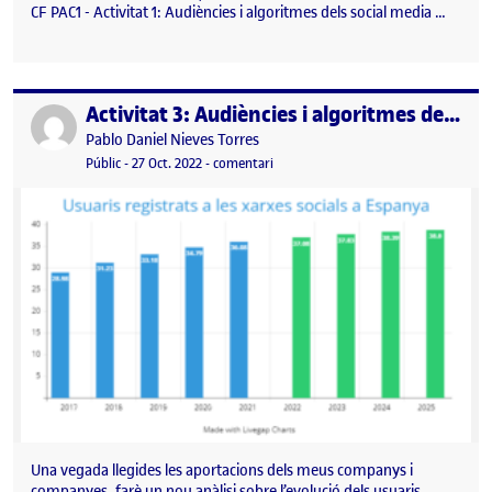
CF PAC1 - Activitat 1: Audiències i algoritmes dels social media …
Activitat 3: Audiències i algoritmes dels social media
Publicat per
Publicat per
Pablo Daniel Nieves Torres
Visibilitat:
Data de publicació
el Activitat 3: Audiències i algoritmes
Públic
-
27 Oct. 2022
-
comentari
Una vegada llegides les aportacions dels meus companys i
companyes, farè un nou anàlisi sobre l’evolució dels usuaris