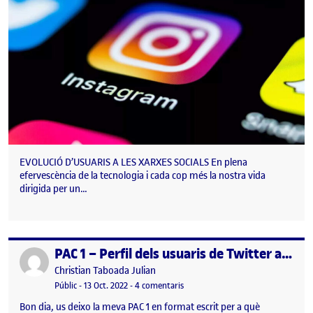
EVOLUCIÓ D’USUARIS A LES XARXES SOCIALS En plena
efervescència de la tecnologia i cada cop més la nostra vida
dirigida per un…
PAC 1 – Perfil dels usuaris de Twitter a Espanya
Publicat per
Publicat per
Christian Taboada Julian
Visibilitat:
Data de publicació
18 octubre, 2022 10:09 pm
a PAC 1 – Perfil dels usuaris de Twi
Públic
-
13 Oct. 2022
-
4 comentaris
Bon dia, us deixo la meva PAC 1 en format escrit per a què