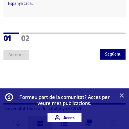
Espanya cada…
Pàgina
Pàgina
01
02
Següent
Anterior
×
Informació
Formeu part de la comunitat? Accés per
veure més publicacions.
Universitat Oberta de Catalunya © 2026
Accés