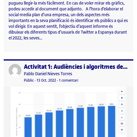
pugueu llegir-la més fàcilment. En cas de voler mirar els gràfics,
podeu accedir al document que adjunto. A l’hora d’elaborar el
social media plan d’una empresa, un dels aspectes més
importants en la seva planificació és identificar els públics a qui es
vol dirigir. En aquest sentit, l’objectiu d’aquest informe és
dibuixar els diferents tipus d’usuaris de Twitter a Espanya durant
el 2022, les seves…
Activitat 1: Audiències i algoritmes dels social media
Publicat per
Publicat per
Pablo Daniel Nieves Torres
Visibilitat:
Data de publicació
13 octubre, 2022 12:33 pm
a Activitat 1: Audiències i algoritme
Públic
-
13 Oct. 2022
-
1 comentari