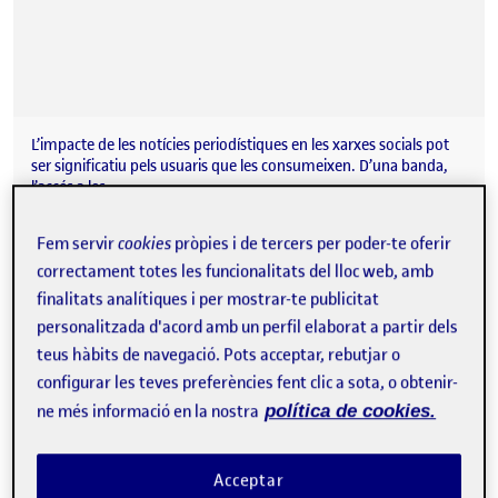
L’impacte de les notícies periodístiques en les xarxes socials pot
ser significatiu pels usuaris que les consumeixen. D’una banda,
l’accés a les…
Fem servir
cookies
pròpies i de tercers per poder-te oferir
correctament totes les funcionalitats del lloc web, amb
Periodisme i xarxes socials
Publicat per
finalitats analítiques i per mostrar-te publicitat
Publicat per
Carla Fresquet Checa
personalitzada d'acord amb un perfil elaborat a partir dels
Visibilitat:
Data de publicació
el Periodisme i xarxes socials
Públic
-
22 Març 2023
-
comentari
teus hàbits de navegació. Pots acceptar, rebutjar o
configurar les teves preferències fent clic a sota, o obtenir-
ne més informació en la nostra
política de cookies.
Acceptar