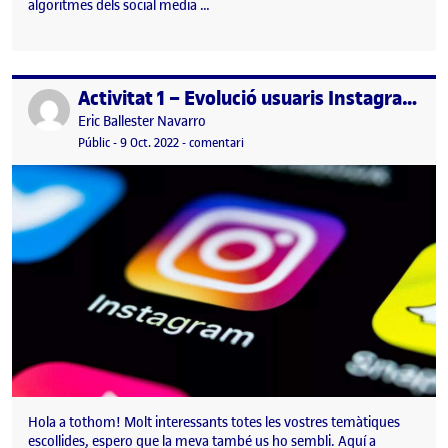
algoritmes dels social media …
Activitat 1 – Evolució usuaris Instagram Espanya
Publicat per
Publicat per
Eric Ballester Navarro
Visibilitat:
Data de publicació
9 octubre, 2022 7:02 pm
el Activitat 1 – Evolució usuaris Inst
Públic
-
9 Oct. 2022
-
comentari
Hola a tothom! Molt interessants totes les vostres temàtiques
escollides, espero que la meva també us ho sembli. Aquí a