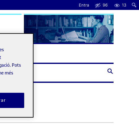
Entra
96
13
uda
les
t
gació. Pots
-ne més
rar