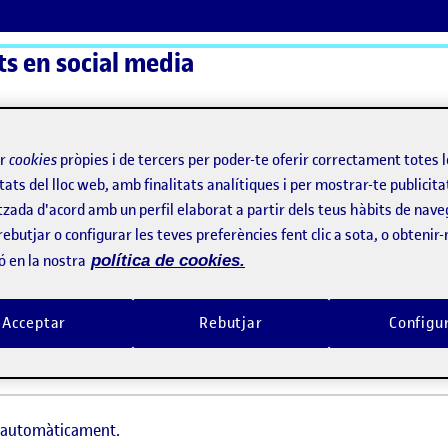
s en social media
ActiFolios
Aj
ir
cookies
pròpies i de tercers per poder-te oferir correctament totes 
tats del lloc web, amb finalitats analítiques i per mostrar-te publicita
tzada d'acord amb un perfil elaborat a partir dels teus hàbits de nave
rebutjar o configurar les teves preferències fent clic a sota, o obtenir
ó en la nostra
política de cookies.
Acceptar
Rebutjar
Configu
t automàticament.