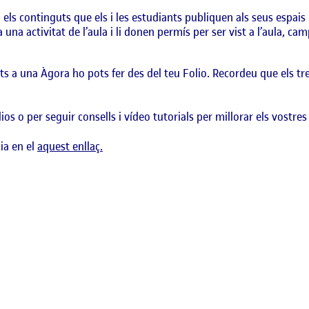
els continguts que els i les estudiants publiquen als seus espais 
na activitat de l’aula i li donen permís per ser vist a l’aula, camp
uts a una Àgora ho pots fer des del teu Folio. Recordeu que els t
os o per seguir consells i vídeo tutorials per millorar els vostres
ia en el
aquest enllaç.