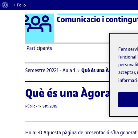
Quant al WordPress
+ Folio
Logo Ágora
Comunicacio i contingut
Saltar al contingut
Participants
Fem serv
funcionali
personali
Semestre 20221 - Aula 1
Què és una Àgora?
acceptar, 
informaci
Què és una Àgora?
Visibilitat:
Data de publicació
8 setembre, 2021 3:32 pm
Públic
-
17 Set. 2019
Hola! :D Aquesta pàgina de presentació s’ha genera