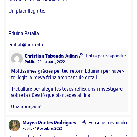
Un plaer llegir-te.
Eduïna Batalla
edibat@uoc.edu
says:
Christian Taboada Julian
Entra per respondre
Visibilitat:
Públic
24 octubre, 2022
Moltíssimes gràcies pel teu retorn Eduïna i per haver-
te llegit la meva feina amb tant de detall.
Treballaré per afegir les teves reflexions i investigaré
sobre la qüestió que planteges al final.
Una abraçada!
says:
Mayra Pontes Rodrigues
Entra per respondre
Visibilitat:
Públic
19 octubre, 2022