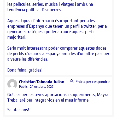
les pel·lícules, sèries, música i viatges i amb una
tendència política d’esquerres.
Aquest tipus d’informació és important per a les
empreses d’Espanya que tenen un perfil a twitter, per a
generar estratègies i poder atraure aquest perfil
majoritari.
Seria molt interessant poder comparar aquestes dades
de perfils d’usuaris a Espanya amb les d’un altre país per
a veure les diferències.
Bona feina, gràcies!
says:
Christian Taboada Julian
Entra per respondre
Visibilitat:
Públic
24 octubre, 2022
Gràcies per les teves aportacions i suggeriments, Mayra.
Treballaré per integrar-los en el meu informe.
Salutacions!