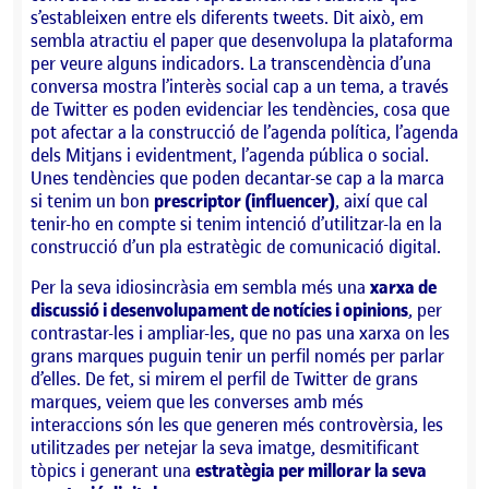
s’estableixen entre els diferents tweets. Dit això, em
sembla atractiu el paper que desenvolupa la plataforma
per veure alguns indicadors. La transcendència d’una
conversa mostra l’interès social cap a un tema, a través
de Twitter es poden evidenciar les tendències, cosa que
pot afectar a la construcció de l’agenda política, l’agenda
dels Mitjans i evidentment, l’agenda pública o social.
Unes tendències que poden decantar-se cap a la marca
si tenim un bon
prescriptor (influencer)
, així que cal
tenir-ho en compte si tenim intenció d’utilitzar-la en la
construcció d’un pla estratègic de comunicació digital.
Per la seva idiosincràsia em sembla més una
xarxa de
discussió i desenvolupament de notícies i opinions
, per
contrastar-les i ampliar-les, que no pas una xarxa on les
grans marques puguin tenir un perfil només per parlar
d’elles. De fet, si mirem el perfil de Twitter de grans
marques, veiem que les converses amb més
interaccions són les que generen més controvèrsia, les
utilitzades per netejar la seva imatge, desmitificant
tòpics i generant una
estratègia per millorar la seva