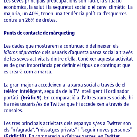
Les seves principals preocupacions son l’atur, la situació
econòmica, la salut i la seguretat social o el canvi climàtic. La
majoria, un 40%, tenen una tendència política d’esquerres
contra un 26% de dretes.
Punts de contacte de màrqueting
Les dades que mostrarem a continuació defineixen els
idioms of practice
dels usuaris d’aquesta xarxa social a través
de les seves activitats dintre d’ella. Conèixer aquesta activitat
es de gran importància per definir el tipus de contingut que
es crearà com a marca.
La gran majoria accedeixen a la xarxa social a través de el
telèfon intel·ligent, seguida de la TV intel·ligent i l’ordinador
portàtil (
Gràfic 9
). En comparació a d’altres xarxes socials, hi
ha més usuaris/es de Twitter que hi accedeixen a través de
consoles.
Les tres principals activitats dels espanyols/es a Twitter son
els “m’agrada”, “missatges privats” i “seguir noves persones”
(
Gràfic 10
). En comparació a d’altres xarxes, en Twitter