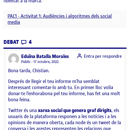
fidelitat a la marca.
PAC1 - Activitat 1: Audiències i algoritmes dels social
media
CONTRIBUTIONS
EL PAC 1 – PERFIL DELS USUARIS DE TWI
DEBAT
4
says:
Eduïna Batalla Morales
Entra per respondre
Visibilitat:
Públic
17 octubre, 2022
Bona tarda, Chistian.
Després de llegir el teu informe m’ha semblat
interessant comentar-lo amb tu. En primer lloc volia
donar-te l’enhorabona pel teu informe, has fet una molt
bona feina.
Twitter és una
xarxa social que genera graf dirigits
, els
usuaris de la plataforma responen a les notícies i a les
opinions de manera oberta, cada node és un tweet de la
conversa i les arestes representen les relacions que