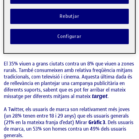
Perfil demogràfic
Rebutjar
El 53% dels usuaris de Twitter són homes i el 36% tenen uns
ingressos mitjans. Cal destacar que un 70% dels usuaris
Configurar
d’aquesta xarxa social tenen ingressos mitjans i alts. Aquesta
és una dada important de cara a buscar persones amb un
poder adquisitiu elevat (
Gràfic 2
).
El 35% viuen a grans ciutats contra un 8% que viuen a zones
rurals. També consumeixen amb relativa freqüència mitjans
tradicionals, com televisió i cinema. Aquesta última dada és
de rellevància en plantejar una campanya publicitària en
diferents suports, sabent que es pot fer arribar el mateix
missatge per diferents mitjans al mateix
.
target
A Twitter, els usuaris de marca son relativament més joves
(un 28% tenen entre 18 i 29 anys) que els usuaris generals
(21% en la mateixa franja d’edat) Mirar
Gràfic 3
. Dels usuaris
de marca, un 53% son homes contra un 49% dels usuaris
generals.