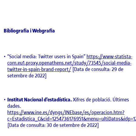
Bibliografia i Webgrafia
“Social media: Twitter users in Spain”
https://www-statista-
com.eu1.proxy.openathens.net/study/73545/social-media-
twitter-in-spain-brand-report/
[Data de consulta: 29 de
setembre de 2022]
Institut Nacional d’estadística.
Xifres de població. Últimes
dades.
https://www.ine.es/dyngs/INEbase/es/operacion.htm?
c=Estadistica_C&cid=1254736176951&menu=ultiDatos&idp=1
[Data de consulta: 30 de setembre de 2022]