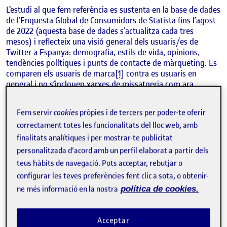
L’estudi al que fem referència es sustenta en la base de dades
de l’Enquesta Global de Consumidors de Statista fins l’agost
de 2022 (aquesta base de dades s’actualitza cada tres
mesos) i reflecteix una visió general dels usuaris/es de
Twitter a Espanya: demografia, estils de vida, opinions,
tendències polítiques i punts de contacte de màrqueting. Es
comparen els usuaris de marca
[1]
contra es usuaris en
general i no s’inclouen xarxes de missatgeria com ara
Whasapp.
Fem servir
cookies
pròpies i de tercers per poder-te oferir
correctament totes les funcionalitats del lloc web, amb
Ús en comparació amb d’altres Xarxes socials
finalitats analítiques i per mostrar-te publicitat
personalitzada d'acord amb un perfil elaborat a partir dels
Amb una quota d’usuaris del 43% (
Gràfic 1
), Twitter és la
teus hàbits de navegació. Pots acceptar, rebutjar o
quarta xarxa social més important a l’Estat espanyol darrera
configurar les teves preferències fent clic a sota, o obtenir-
d’Instagram, Youtube i Facebook. Això vol dir que el 43%
ne més informació en la nostra
política de cookies.
dels espanyols/es, més de 20 milions de persones, segons
les dades demogràfiques de l’INE, tenen un compte de
Twitter a Espanya. L’ús d’aquesta xarxa social va créixer un
Acceptar
14% els dos últims anys.