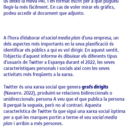
us deixo la meva PAC 1 en format escrit per a què pugueu
llegir-la més fàcilment. En cas de voler mirar els gràfics,
podeu accedir al document que adjunto.
A l’hora d’elaborar
el social media plan
d’una empresa, un
dels aspectes més importants en la seva planificació és
identificar els públics a qui es vol dirigir. En aquest sentit,
l’objectiu d’aquest informe és dibuixar els diferents tipus
d’usuaris de Twitter a Espanya durant el 2022, les seves
característiques personals i socials així com les seves
activitats més freqüents a la xarxa.
Twitter és una xarxa social que genera
grafs dirigits
(Navarro. 2022), produint-se relacions bidireccionals o
unidireccionals: persona A veu que el que publica la persona
B perquè la segueix, però no al contrari. Aquesta
característica de Twitter fa que sigui una xarxa social òptima
per a què les marques portin a terme el seu
social media
plan
i arribin a més persones.