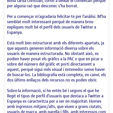
Bona tarda Christian, torno a deixar el comentari perquè
per alguna raó que desconec s’ha borrat.
Per a començar m’agradaria felicitar-te per l’anàlisi. M’ha
semblat molt interessant perquè de manera breu
expliques molt bé el perfil dels usuaris de Twitter a
Espanya.
Està molt ben estructurat amb els diferents apartats, ja
que aquests generen informació diversa sobre els
usuaris de manera estructurada. No obstant això, es
podien haver posat els gràfics a la PAC o que en picar a
sobre del número del gràfic et porti directament a
aquest, perquè sigui més visual i entenedor sense haver
de buscar-los. La bibliografia està completa, en canvi, els
dos últims enllaços dels recursos no es poden obrir.
Sobre la informació, si he entès bé i segons el que he
llegit el tipus de perfil d’usuaris que destaca a Twitter a
Espanya es caracteritza per a ser en majoritat: Homes
amb ingressos mitjans/alts, que viuen a grans ciutats,
usuaris de marca, amb parella i fills, amb interessos com