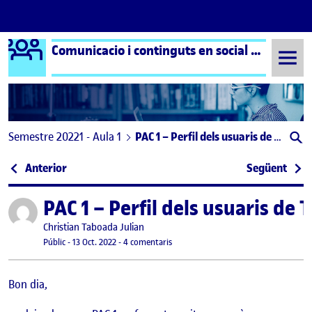
Logo Ágora
Comunicacio i continguts en social media
Saltar al contingut
Semestre 20221 - Aula 1
PAC 1 – Perfil dels usuaris de Twitter a Espanya
Navegació d'entrades
: Activitat 1: Audiències i algoritmes dels social me
: Act
Anterior
Següent
PAC 1 – Perfil dels usuaris de
Publicat per
Publicat per
Christian Taboada Julian
Visibilitat:
Data de publicació
18 octubre, 2022 10:09 pm
a PAC 1 – Perfil dels usuaris de Twitte
Públic
-
13 Oct. 2022
-
4 comentaris
Bon dia,