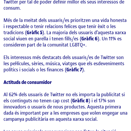
Twitter per tal de poder definir millor els seus interessos de
consum.
Més de la meitat dels usuaris/es prioritzen una vida honesta
i respectable o tenir relacions felices que tenir èxit o les
tradicions (
Gràfic 5
). La majoria dels usuaris d’aquesta xarxa
social viuen en parella i tenen fills/es (
Gràfic 6
). Un 11% es
consideren part de la comunitat LGBTQ+.
Els interessos més destacats dels usuaris/es de Twitter son
les pel·lícules, sèries, música, viatges que els esdeveniments
polítics i socials o les finances (
Gràfic 7
).
Actituds de consumidor
Al 62% dels usuaris de Twitter no els importa la publicitat si
els continguts no tenen cap cost (
Gràfic 8
) i el 17% son
innovadors o usuaris de nous productes. Aquesta primera
dada és important per a les empreses que volen engegar una
campanya publicitària en aquesta xarxa social.