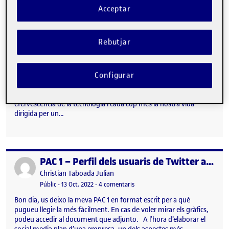
Acceptar
Rebutjar
Configurar
EVOLUCIÓ D’USUARIS A LES XARXES SOCIALS En plena
efervescència de la tecnologia i cada cop més la nostra vida
dirigida per un…
PAC 1 – Perfil dels usuaris de Twitter a Espanya
Publicat per
Publicat per
Christian Taboada Julian
Visibilitat:
Data de publicació
18 octubre, 2022 10:09 pm
a PAC 1 – Perfil dels usuaris de Twi
Públic
-
13 Oct. 2022
-
4 comentaris
Bon dia, us deixo la meva PAC 1 en format escrit per a què
pugueu llegir-la més fàcilment. En cas de voler mirar els gràfics,
podeu accedir al document que adjunto. A l’hora d’elaborar el