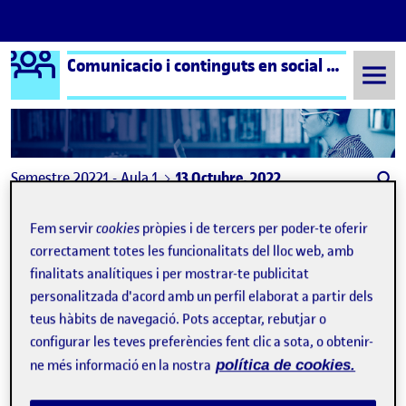
Logo Ágora
Comunicacio i continguts en social media
Saltar al contingut
Semestre 20221 - Aula 1
13 Octubre, 2022
13 Octubre, 2022
Fem servir
cookies
pròpies i de tercers per poder-te oferir
correctament totes les funcionalitats del lloc web, amb
finalitats analítiques i per mostrar-te publicitat
Activitat 1 – Evolució usuaris Instagram Espanya
Publicat per
personalitzada d'acord amb un perfil elaborat a partir dels
Publicat per
Eric Ballester Navarro
teus hàbits de navegació. Pots acceptar, rebutjar o
Visibilitat:
Data de publicació
27 octubre, 2022 6:47 pm
a Activitat 1 – Evolució usuaris In
Públic
-
13 Oct. 2022
-
7 comentaris
configurar les teves preferències fent clic a sota, o obtenir-
ne més informació en la nostra
política de cookies.