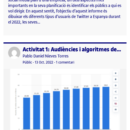
social media plan d’una empresa, un dels aspectes més
importants en la seva planificació és identificar els públics a qui es
vol dirigir. En aquest sentit, l’objectiu d’aquest informe és
dibuixar els diferents tipus d’usuaris de Twitter a Espanya durant
el 2022, les seves…
Activitat 1: Audiències i algoritmes dels social media
Publicat per
Publicat per
Pablo Daniel Nieves Torres
Visibilitat:
Data de publicació
13 octubre, 2022 12:33 pm
a Activitat 1: Audiències i algoritme
Públic
-
13 Oct. 2022
-
1 comentari