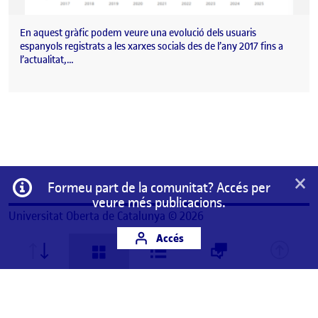
En aquest gràfic podem veure una evolució dels usuaris
espanyols registrats a les xarxes socials des de l’any 2017 fins a
l’actualitat,…
×
Informació
Formeu part de la comunitat? Accés per
veure més publicacions.
Universitat Oberta de Catalunya © 2026
Accés
Aquest és un espai de treball personal d'un/a
estudiant de la Universitat Oberta de Catalunya.
Qualsevol contingut publicat en aquest espai és